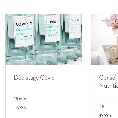
Dépistage Covid
Conseil
Nutriti
15 min
19,99
1 h
19,99 €
euros
49,99
49,99 €
euros